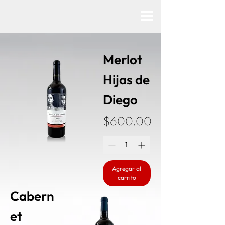
Merlot
Hijas de
Diego
Precio
$600.00
Agregar al
carrito
Cabern
et