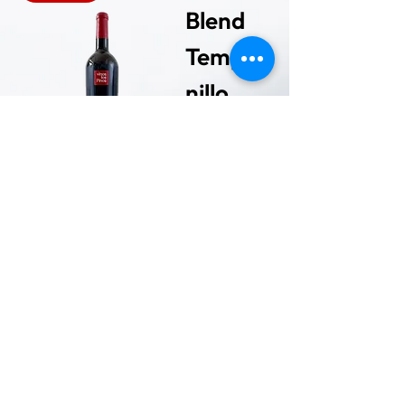
Blend
Tempra
nillo
2018
$600.00
Precio
Precio de o
$500.00
Agregar al
carrito
Te invitamos a degustar
nuestros vinos