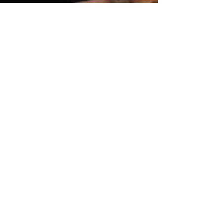
singularidad de nuestro Terroir. El
clima templado ayudará a madurar
la uva lentamente para obtener más
sabor, aroma y balance natural.
Nuestro compromiso es ofrecer
vinos únicos que cuenten una historia
en cada botella, combinando
tradición y modernidad, siempre con
un enfoque en la excelencia. En
Vinos Los Pinos, creemos que la
pasión y la dedicación son los
ingredientes esenciales para crear
vinos que deleiten los sentidos y
enriquezcan la cultura vinícola de
México.